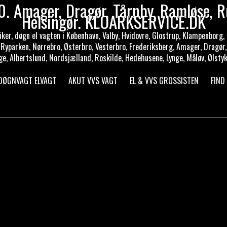
. Amager, Dragør, Tårnby, Ramløse, R
Helsingør. KLOARKSERVICE.DK
er, døgn el vagten i København, Valby, Hvidovre, Glostrup, Klampenborg, R
, Ryparken, Nørrebro, Østerbro, Vesterbro, Frederiksberg, Amager, Dragør,
ge, Albertslund, Nordsjælland, Roskilde, Hedehusene, Lynge, Måløv, Ølstyk
 DØGNVAGT ELVAGT
AKUT VVS VAGT
EL & VVS GROSSISTEN
FIND