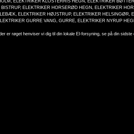
OLM, ELEKTRIKER KLOSTERRIS HEGN, ELEKTRIKER BØTTERU
R BISTRUP, ELEKTRIKER HORSERØD HEGN, ELEKTRIKER HO
LEBÆK, ELEKTRIKER HØJSTRUP, ELEKTRIKER HELSINGØR, E
ELEKTRIKER GURRE VANG, GURRE, ELEKTRIKER NYRUP HEG
r er røget henviser vi dig til din lokale El-forsyning, se på din sidste