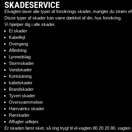
SKADESERVICE
Elvagten laver alle typer af forsikrings skader, mangler du strøm e
Disse typer af skader kan være dækket af din, hus forsikring.
Vi hjælper dig i alle skader.
El skader
Kabelfejl
Overgang
Afledning
Lynnedslag
Stormskader
Vandskader
Kortslutning
kabelskader
Brandskader
Tyveri skader
Oversvømmelser
Hærværks skader
Rørskader
Affugter udlejes
Er skaden først sket, så ring trygt til el-vagten 80 20 20 80. vag