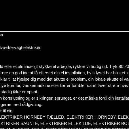
ma
ndværkervagt elektriker.
ld eller et almindeligt stykke el arbejde, rykker vi hurtig ud. Tryk 80 2
re en god ide at få efterset din el installation, hvis lyset har blinket
ar til at hjælpe dig med det akutte el problem, din lokale akutte el vagt
ye komfur, vaskemaskine eller tørrer tumbler samt laver strøm hvis d
 stadig ikke er opsat.
n kortslutning og er sikringen sprunget, er det måske fordi din installa
ig gerne med rådgivning.
til dig
ELEKTRIKER HORNEBY FÆLLED, ELEKTRIKER HORNEBY, EL
TRIKER SAUNTE, ELEKTRIKER ELLEKILDE, ELEKTRIKER BOD