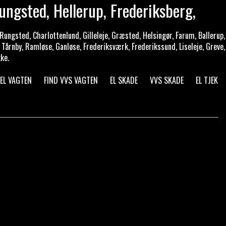
ungsted, Hellerup, Frederiksberg,
ungsted, Charlottenlund, Gilleleje, Græsted, Helsingør, Farum, Ballerup,
 Tårnby, Ramløse, Ganløse, Frederiksværk, Frederikssund, Liseleje, Greve,
ke.
 EL VAGTEN
FIND VVS VAGTEN
EL SKADE
VVS SKADE
EL TJEK