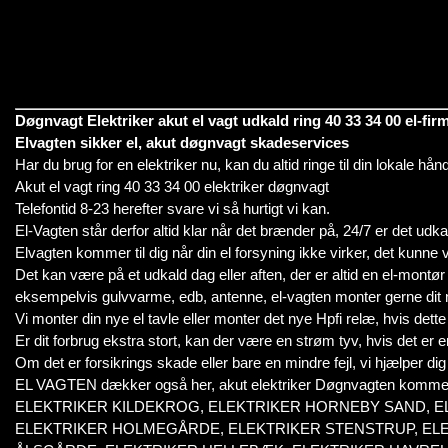
Døgnvagt Elektriker akut el vagt udkald ring 40 33 34 00 el-fir
Elvagten sikker el, akut døgnvagt skadeservices
Har du brug for en elektriker nu, kan du altid ringe til din lokale hå
Akut el vagt ring 40 33 34 00 elektriker døgnvagt
Telefontid 8-23 herefter svare vi så hurtigt vi kan.
El-Vagten står derfor altid klar når det brænder på, 24/7 er det udka
Elvagten kommer til dig når din el forsyning ikke virker, det kunne væ
Det kan være på et udkald dag eller aften, der er altid en el-montør kl
eksempelvis gulvvarme, edb, antenne, el-vagten monter gerne dit n
Vi monter din nye el tavle eller monter det nye Hpfi relæ, hvis dette
Er dit forbrug ekstra stort, kan der være en strøm tyv, hvis det er e
Om det er forsikrings skade eller bare en mindre fejl, vi hjælper d
EL VAGTEN dækker også her, akut elektriker Døgnvagten kommer 
ELEKTRIKER KILDEKROG, ELEKTRIKER HORNEBY SAND, 
ELEKTRIKER HOLMEGÅRDE, ELEKTRIKER STENSTRUP, ELEK