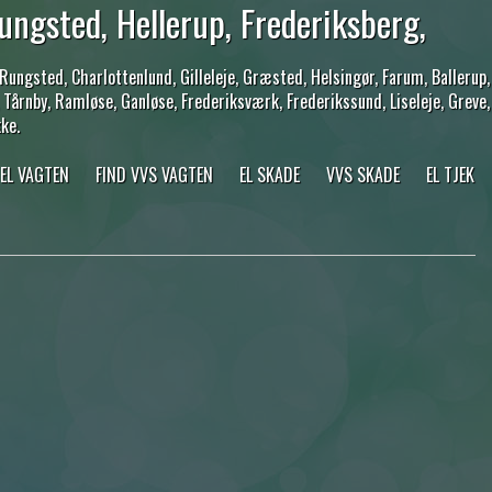
ungsted, Hellerup, Frederiksberg,
ungsted, Charlottenlund, Gilleleje, Græsted, Helsingør, Farum, Ballerup,
 Tårnby, Ramløse, Ganløse, Frederiksværk, Frederikssund, Liseleje, Greve,
ke.
 EL VAGTEN
FIND VVS VAGTEN
EL SKADE
VVS SKADE
EL TJEK