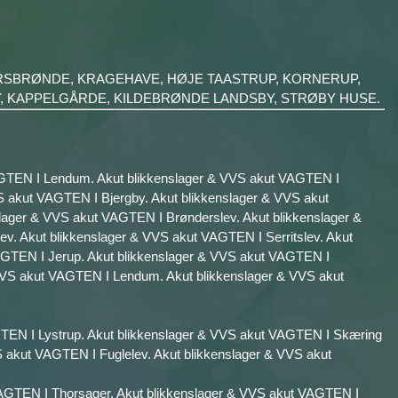
ERSBRØNDE, KRAGEHAVE, HØJE TAASTRUP, KORNERUP,
Y, KAPPELGÅRDE, KILDEBRØNDE LANDSBY, STRØBY HUSE.
VAGTEN I Lendum. Akut blikkenslager & VVS akut VAGTEN I
S akut VAGTEN I Bjergby. Akut blikkenslager & VVS akut
lager & VVS akut VAGTEN I Brønderslev. Akut blikkenslager &
v. Akut blikkenslager & VVS akut VAGTEN I Serritslev. Akut
AGTEN I Jerup. Akut blikkenslager & VVS akut VAGTEN I
 VVS akut VAGTEN I Lendum. Akut blikkenslager & VVS akut
GTEN I Lystrup. Akut blikkenslager & VVS akut VAGTEN I Skæring
S akut VAGTEN I Fuglelev. Akut blikkenslager & VVS akut
AGTEN I Thorsager. Akut blikkenslager & VVS akut VAGTEN I