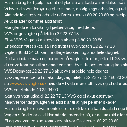
Har du brug for hjælp med at udfyldelse af skade anmeldelser så s
Vi laver din vvs forsyning efter skader, opfølgnings arbejder, og uds
Almindelig el og vvs arbejde udføres kontakt 80 20 20 80 og hjælpe
Akut skader kommer altid først.
Mangler du en forsikring hjælper vi dig med dette.
VVS døgn vagten på telefon 22 22 77 13
EL & VVS Vagten kan også kontaktes på 80 20 20 80
Er skaden først sket, så ring trygt til vvs-vagten 22 22 77 13.
vagten 40 33 34 00 kan modtage besked, og sms hele døgnet.
Du kan indtale navn og nummer på vagtens telefon, efter kl. 23 svare
du er velkommen til at sende en sms, hvis du ønsker hurtig kontak
VVSDøgnvagt 22 22 77 13 akut vvs arbejde hele døgnet
vvs-vagten er der altid, akut dagvagt telefon 22 22 77 13 / 80 2
se
www.vvs-vagten.dk
hvis du vil vide mere. alt i vvs og el udføres
VVS og el skade 40 33 34 00
akut vvs vagt udkald, 22 22 77 13 VVS og el akut døgnvagt
håndværker døgnvagten er altid klar til at hjælpe efter skader
Har du brug for en vvs montør eller elektriker nu kan du altid ringe
Vagten står derfor altid klar når det brænder på, er det udkald eller 
El og vvs vagten kan kontaktes på vor Callcenter. 80 20 20 80