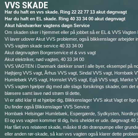
VVS SKADE
Har du haft en vvs skade. Ring 22 22 77 13 akut døgnvagt
Har du haft en EL skade. Ring 40 33 34 00 akut døgnvagt
Akut håndværker vagtens døgn Service
Om skaden sker i hjemmet eller på jobbet så er EL & VVS Vagten k
Vi laver udover Akut VVS problemer, også blikkenslager arbejder i
VVS vagten skade service 40 33 34 00
Akut døgnvagten Borgerservice el & vvs vagt
Akut elektriker, nød vagten, 40 33 34 00
VVS VAGTEN i Danmark dækker snart i alle byer, eksempel på no
Højbjerg VVS vagt, Århus VVS vagt, Sindal VVS vagt, Hornbæk V
Humlebæk VVS vagt, Hornslet VVS vagt, Egå VVS vagt, Mørke V
VVS vagten hjælper dig med alle slags forsikrings skader, om det er
blæsere samt lave nød strøm til dette,
Vi er altid klar til at hjælpe dig, Blikkenslager VVS akut Vagt er lige
Du finder også Blikkenslager VVS Service
Hornbæk Helsingør Humlebæk, Espergærde, Sydkysten, Nordkyste
El og vvs vagten kommer til dig, hvis uheldet er ude. døgnvagt 40 
Har fået vvs relateret skade, måske til din drænpumpe eller gru
eller anden rør-skade, så kan vvs vagten også klarer dette proble