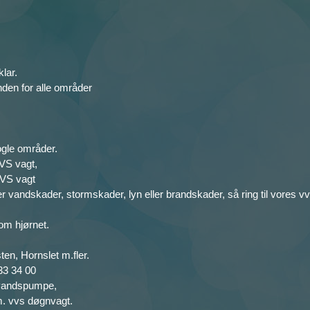
lar.
nden for alle områder
gle områder.
VS vagt,
VS vagt
 vandskader, stormskader, lyn eller brandskader, så ring til vores vv
 om hjørnet.
n, Hornslet m.fler.
33 34 00
ndvandspumpe,
m. vvs døgnvagt.