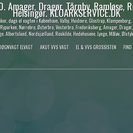
. Amager, Dragør, Tårnby, Ramløse, R
Helsingør. KLOARKSERVICE.DK
er, døgn el vagten i København, Valby, Hvidovre, Glostrup, Klampenborg, R
, Ryparken, Nørrebro, Østerbro, Vesterbro, Frederiksberg, Amager, Dragør,
ge, Albertslund, Nordsjælland, Roskilde, Hedehusene, Lynge, Måløv, Ølstyk
 DØGNVAGT ELVAGT
AKUT VVS VAGT
EL & VVS GROSSISTEN
FIND