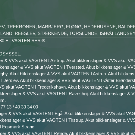
LEV, TREKRONER, MARBJERG, FLØNG, HEDEHUSENE, BALD
ELAND, REESLEV, STÆRKENDE, TORSLUNDE, ISHØJ LANDSB
0 20 80 EL VAGTEN SES ®
VENDSYSSEL.
ager & VVS akut VAGTEN I Alstrup. Akut blikkenslager & VVS akut 
ikkenslager & VVS akut VAGTEN I Tversted. Akut blikkenslager & VV
gby. Akut blikkenslager & VVS akut VAGTEN I Astrup. Akut blikkens
Jerslev. Akut blikkenslager & VVS akut VAGTEN I Øster Brøndersle
VVS akut VAGTEN I Frederikshavn. Akut blikkenslager & VVS akut V
blikkenslager & VVS akut VAGTEN I Ravnshøj. Akut blikkenslager &
um.
7 13 / 40 33 34 00
lager & VVS akut VAGTEN I Egå. Akut blikkenslager & VVS akut VA
likkenslager & VVS akut VAGTEN I Tirstrup. Akut blikkenslager & VV
I Egsmark Strand.
lager & VVS akut VAGTEN I Rønde. Akut blikkenslager & VVS akut V