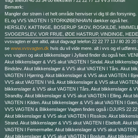
Vagt telefon 40 33 34 00 elektriker / 22 22 77 13 VVS montør
Bemærk:
Mangler der strøm i et helt område henviser vi dig til din forsyning.
EL og VVS VAGTEN I STORKØBENHAVN dækker også her.
HERSLEV, KATTINGE, BOSERUP SKOV, ROSKILDE, HIMME
SVOGERSLEV, VOR FRUE, ØDE HASTRUP, VINDINGE, HED
vvsvagten er der altid, akut dagvagt telefon 22 22 77 13 / 80 2
se
www.vvsvagten.dk
hvis du vil vide mere. alt i vvs og el udføres.
vvs vagten og akut blikkenslager i Jylland finder du også her. 
Akut blikkenslager & VVS akut VAGTEN I Sindal. Akut blikkensl
Bindslev. Akut blikkenslager & VVS akut VAGTEN I Tårs. Akut bl
VAGTEN I Hjørring. Akut blikkenslager & VVS akut VAGTEN I Bjer
VVS akut VAGTEN I Vrå. Akut blikkenslager & VVS akut VAGTEN I 
blikkenslager & VVS akut VAGTEN I Tårs. Akut blikkenslager & 
Strandby. Akut blikkenslager & VVS akut VAGTEN I Elling. Akut 
VAGTEN I Kilden. Akut blikkenslager & VVS akut VAGTEN I Gær
VVS VAGTEN & Blikkenslager Vagten findes også i DJURS 22 22 7
Akut blikkenslager & VVS akut VAGTEN I Risskov. Akut blikkens
Strand. Akut blikkenslager & VVS akut VAGTEN I Ebeltoft. Akut b
VAGTEN I Femermøller. Akut blikkenslager & VVS akut VAGTEN 
Akut blikkenslager & VVS akut VAGTEN I Boslum. Akut blikkens